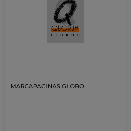
LA VOZ DE ANDALUCÍA EN EL
CONGRESO
979-13-992193-0-2
DE VILLAR IGLESIAS, JOSÉ LUIS