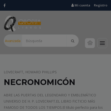
Mi cuenta
Registro
Avanzada
ZAVALA, JOSE MARIA
LA CARA OCULTA DE
LOS SANTOS
Antes de ser venerados, muchos santos fueron cuestionados.
¿Qué hubo detrás de la fama, los milagros y las devociones?